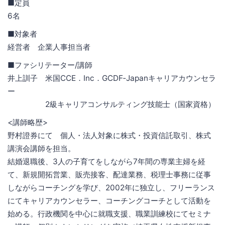
■定員
6名
■対象者
経営者 企業人事担当者
■ファシリテーター/講師
井上訓子 米国CCE．Inc．GCDF‐Japanキャリアカウンセラ
ー
2級キャリアコンサルティング技能士（国家資格）
<講師略歴>
野村證券にて 個人・法人対象に株式・投資信託取引、株式
講演会講師を担当。
結婚退職後、3人の子育てをしながら7年間の専業主婦を経
て、新規開拓営業、販売接客、配達業務、税理士事務に従事
しながらコーチングを学び、2002年に独立し、フリーランス
にてキャリアカウンセラー、コーチングコーチとして活動を
始める。行政機関を中心に就職支援、職業訓練校にてセミナ